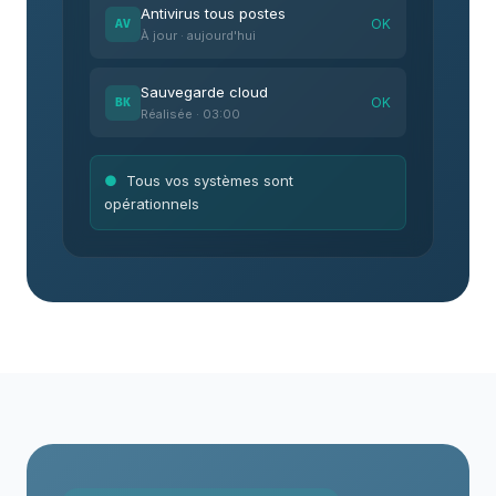
Antivirus tous postes
OK
AV
À jour · aujourd'hui
Sauvegarde cloud
OK
BK
Réalisée · 03:00
●
Tous vos systèmes sont
opérationnels