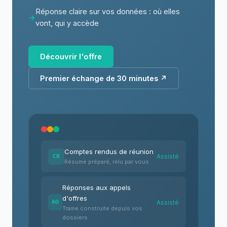
Réponse claire sur vos données : où elles
vont, qui y accède
Découvrir l'offre
Premier échange de 30 minutes ↗
Comptes rendus de réunion
Assisté
CR
Résumé préparé, relu par vous
Réponses aux appels
d'offres
Assisté
AO
Trame construite depuis vos
dossiers