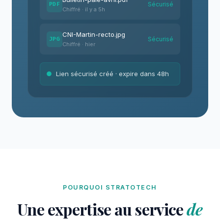
Sécurisé
PDF
Chiffré · il y a 5h
CNI-Martin-recto.jpg
Sécurisé
JPG
Chiffré · hier
●
Lien sécurisé créé · expire dans 48h
POURQUOI STRATOTECH
Une expertise au service
de