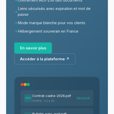
Chiffrement AES-256 des documents
Liens sécurisés avec expiration et mot de
passe
Mode marque blanche pour vos clients
Hébergement souverain en France
En savoir plus
Accéder à la plateforme ↗
Contrat-cadre-2026.pdf
Sécurisé
PDF
Chiffré · il y a 2h
Bulletin-paie-avril.pdf